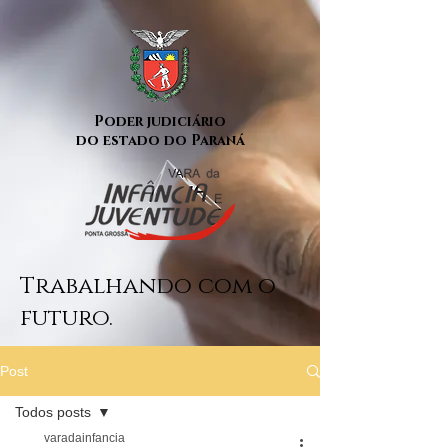
Poder judiciário
do estado do Paraná
Trabalhando com o
futuro.
Post
Todos posts
varadainfancia