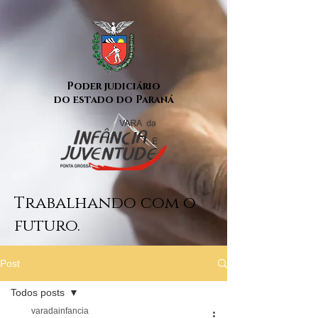
Poder judiciário
do estado do Paraná
Trabalhando com o
futuro.
Post
Todos posts
varadainfancia