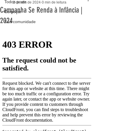
Todos posts
2 de abr. de 2024
0 min de leitura
Campanha Se Renda à Infância |
Começar
2024
Sua comunidade