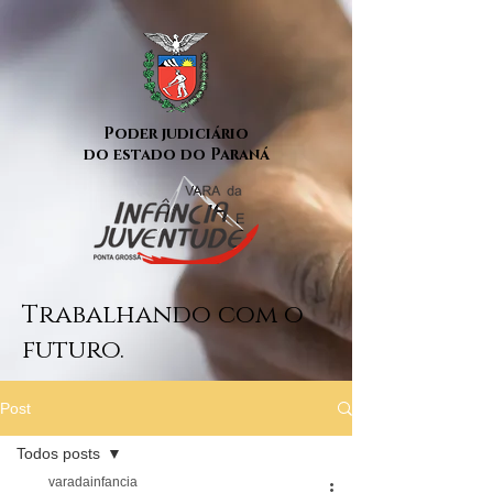
Poder judiciário
do estado do Paraná
Trabalhando com o
futuro.
Post
Todos posts
varadainfancia