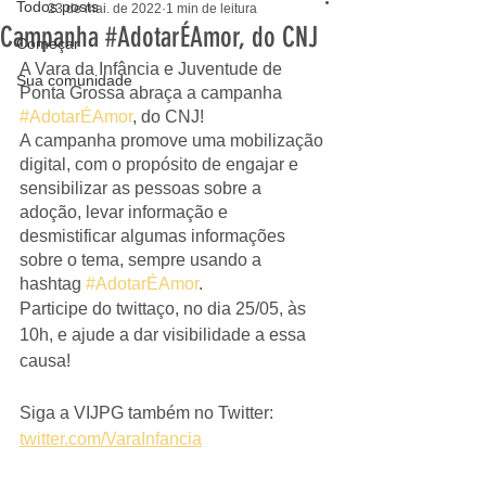
Todos posts
23 de mai. de 2022
1 min de leitura
Campanha #AdotarÉAmor, do CNJ
Começar
A Vara da Infância e Juventude de 
Sua comunidade
Ponta Grossa abraça a campanha 
#AdotarÉAmor
, do CNJ! 
A campanha promove uma mobilização 
digital, com o propósito de engajar e 
sensibilizar as pessoas sobre a 
adoção, levar informação e 
desmistificar algumas informações 
sobre o tema, sempre usando a 
hashtag 
#AdotarÉAmor
.
Participe do twittaço, no dia 25/05, às 
10h, e ajude a dar visibilidade a essa 
causa!
Siga a VIJPG também no Twitter: 
twitter.com/VaraInfancia