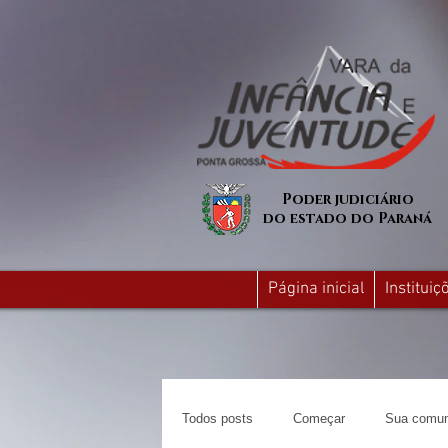
Poder judiciário
do estado do Paraná
Página inicial
Institui
Todos posts
Começar
Sua comun