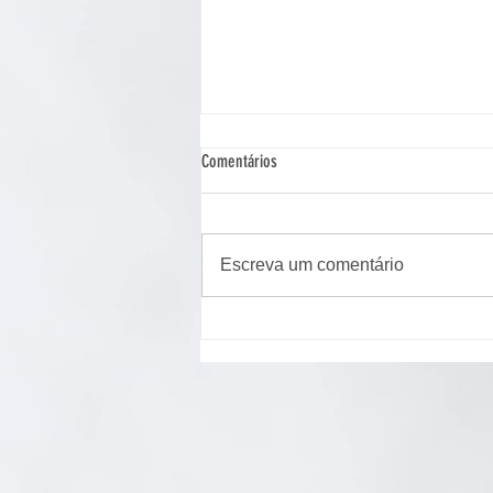
Comentários
Escreva um comentário
Cão de assistência judiciária atua em
Ponta Grossa