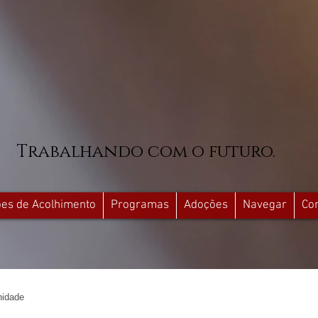
Trabalhando com o futuro.
ções de Acolhimento
Programas
Adoções
Navegar
Co
idade