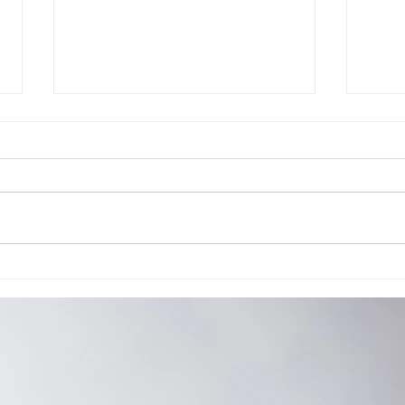
Cão de Assistência Judiciária atua em
Reuniã
Ponta Grossa
habili
reaval