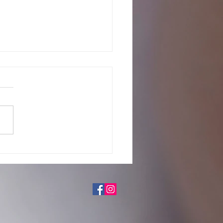
o com os pretendentes já
tados para adoção, em fase de
iação