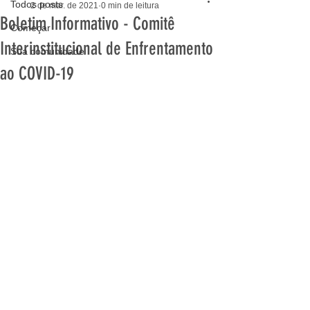
Todos posts
2 de mar. de 2021
0 min de leitura
Boletim Informativo - Comitê
Começar
Interinstitucional de Enfrentamento
Sua comunidade
ao COVID-19