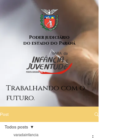
Poder judiciário
do estado do Paraná
Trabalhando com o
futuro.
Post
Todos posts
varadainfancia