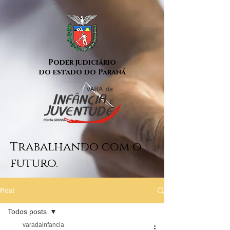
Poder judiciário
do estado do Paraná
Trabalhando com o
futuro.
Post
Todos posts
varadainfancia