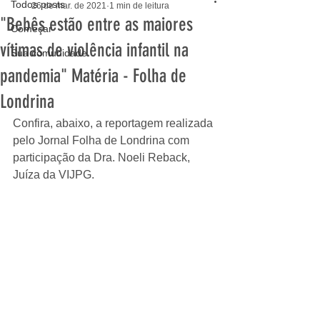
Todos posts
26 de mar. de 2021
1 min de leitura
"Bebês estão entre as maiores
Começar
vítimas de violência infantil na
Sua comunidade
pandemia" Matéria - Folha de
Londrina
Confira, abaixo, a reportagem realizada 
pelo Jornal Folha de Londrina com 
participação da Dra. Noeli Reback, 
Juíza da VIJPG.