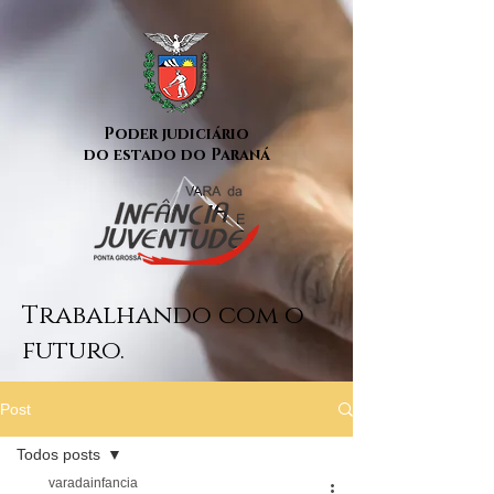
Poder judiciário
do estado do Paraná
Trabalhando com o
futuro.
Post
Todos posts
varadainfancia