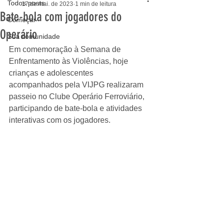
Todos posts
17 de mai. de 2023
1 min de leitura
Bate-bola com jogadores do
Começar
Operário
Sua comunidade
Em comemoração à Semana de 
Enfrentamento às Violências, hoje 
crianças e adolescentes 
acompanhados pela VIJPG realizaram 
passeio no Clube Operário Ferroviário, 
participando de bate-bola e atividades 
interativas com os jogadores.