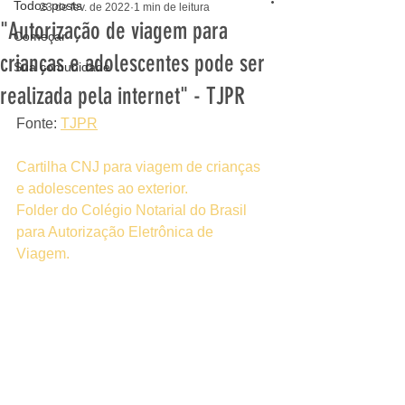
Todos posts
23 de fev. de 2022
1 min de leitura
"Autorização de viagem para
Começar
crianças e adolescentes pode ser
Sua comunidade
realizada pela internet" - TJPR
Fonte: 
TJPR
Cartilha CNJ para viagem de crianças 
e adolescentes ao exterior. 
Folder do Colégio Notarial do Brasil 
para Autorização Eletrônica de 
Viagem. 