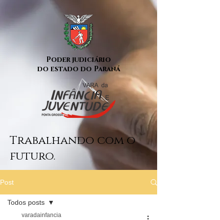
Poder judiciário
do estado do Paraná
Trabalhando com o
futuro.
Post
Todos posts
varadainfancia