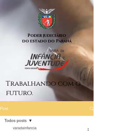
Poder judiciário
do estado do Paraná
Trabalhando com o
futuro.
Post
Todos posts
varadainfancia