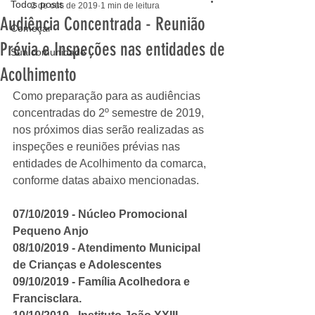
Todos posts
2 de out. de 2019
1 min de leitura
Audiência Concentrada - Reunião
Começar
Prévia e Inspeções nas entidades de
Sua comunidade
Acolhimento
Como preparação para as audiências 
concentradas do 2º semestre de 2019, 
nos próximos dias serão realizadas as 
inspeções e reuniões prévias nas 
entidades de Acolhimento da comarca, 
conforme datas abaixo mencionadas.
07/10/2019 - Núcleo Promocional 
Pequeno Anjo
08/10/2019 - Atendimento Municipal 
de Crianças e Adolescentes
09/10/2019 - Família Acolhedora e 
Francisclara.