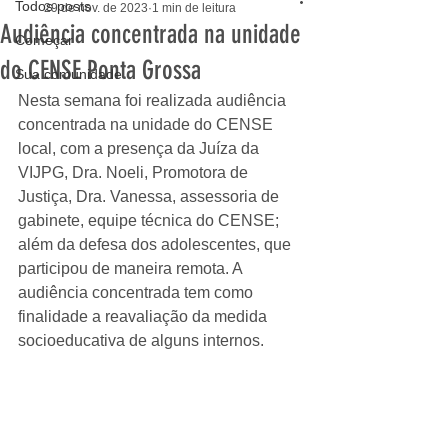
Todos posts
29 de nov. de 2023
1 min de leitura
Audiência concentrada na unidade
Começar
do CENSE Ponta Grossa
Sua comunidade
Nesta semana foi realizada audiência 
concentrada na unidade do CENSE 
local, com a presença da Juíza da 
VIJPG, Dra. Noeli, Promotora de 
Justiça, Dra. Vanessa, assessoria de 
gabinete, equipe técnica do CENSE; 
além da defesa dos adolescentes, que 
participou de maneira remota. A 
audiência concentrada tem como 
finalidade a reavaliação da medida 
socioeducativa de alguns internos. 