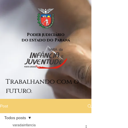
Poder judiciário
do estado do Paraná
Trabalhando com o
futuro.
Post
Todos posts
varadainfancia