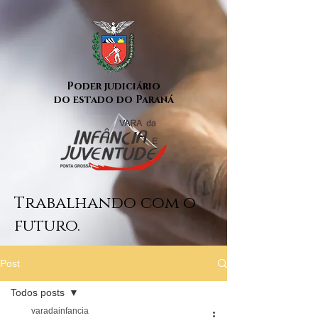
Poder judiciário
do estado do Paraná
Trabalhando com o
futuro.
Post
Todos posts
varadainfancia