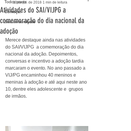
Todos posts
10 de jul. de 2018
1 min de leitura
Atividades do SAI/VIJPG a
Começar
comemoração do dia nacional da
Sua comunidade
adoção
Merece destaque ainda nas atividades 
do SAI/VIJPG  a comemoração do dia  
nacional da adoção. Depoimentos, 
conversas e incentivo a adoção tardia  
marcaram o evento. No ano passado a 
VIJ/PG encaminhou 40 meninos e  
meninas à adoção e até aqui neste ano 
10, dentre eles adolescente e  grupos 
de irmãos. 