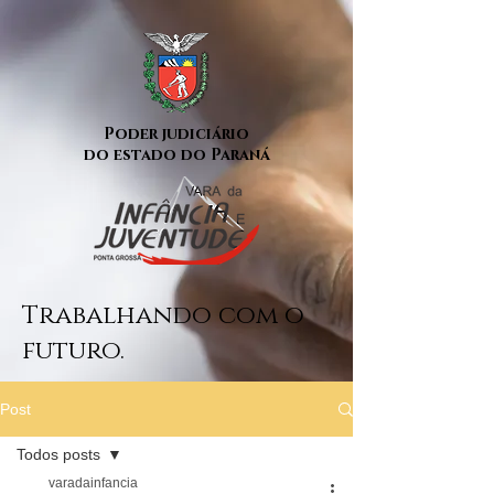
Poder judiciário
do estado do Paraná
Trabalhando com o
futuro.
Post
Todos posts
varadainfancia