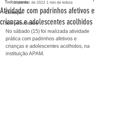
Todos posts
18 de out. de 2022
1 min de leitura
Atividade com padrinhos afetivos e
Começar
crianças e adolescentes acolhidos
Sua comunidade
No sábado (15) foi realizada atividade 
prática com padrinhos afetivos e 
crianças e adolescentes acolhidos, na 
instituição APAM.