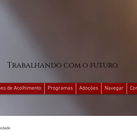
Trabalhando com o futuro.
ções de Acolhimento
Programas
Adoções
Navegar
Co
idade