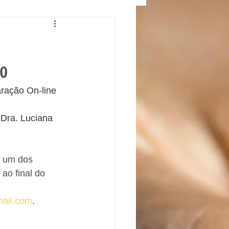
ão
ração On-line 
 Dra. Luciana 
a um dos 
ao final do 
ail.com
. 