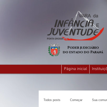
Poder judiciário
do estado do Paraná
Página inicial
Institui
Todos posts
Começar
Sua comun