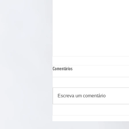
Comentários
Escreva um comentário
Cão de assistência judiciária atua em
Ponta Grossa