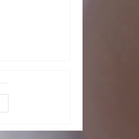
o com os pretendentes já
tados para adoção, em fase de
iação