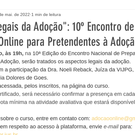
de mai. de 2022
1 min de leitura
egais da Adoção": 10º Encontro de
Online para Pretendentes à Adoç
, às 19h, 
na
10ª Edição do Encontro Nacional de Prepa
Adoção, serão tratados os aspectos legais da adoção. 
 a participação da Dra. Noeli Reback, Juíza da VIJPG,
lia Dolores de Goes.
acessada, pelos inscritos, na página do curso.
rtificado, será necessário confirmar a presença em cad
ota mínima na atividade avaliativa que estará disponível 
sobre o curso, entre em contato com: 
adocaoonline@gm
em respeito ao acesso à plataforma, envie 
e-mail
 para: 
.jus.br
.