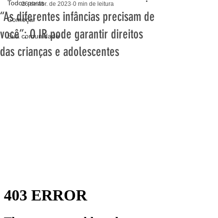
Todos posts
26 de abr. de 2023
0 min de leitura
“As diferentes infâncias precisam de
Começar
você”: O IR pode garantir direitos
Sua comunidade
das crianças e adolescentes