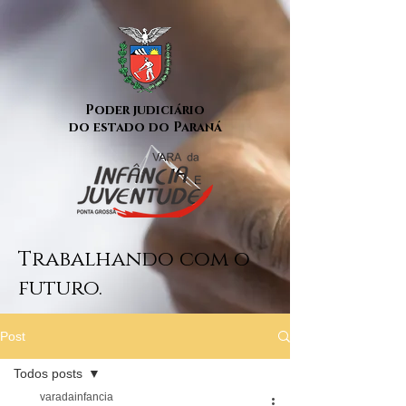
Poder judiciário
do estado do Paraná
Trabalhando com o
futuro.
Post
Todos posts
varadainfancia