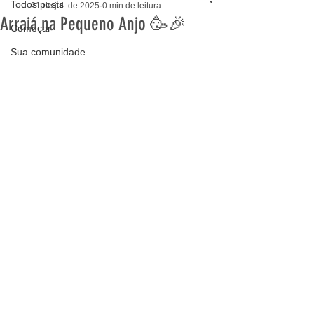
Todos posts
21 de jul. de 2025
0 min de leitura
Arraiá na Pequeno Anjo 🥳🎉
Começar
Sua comunidade