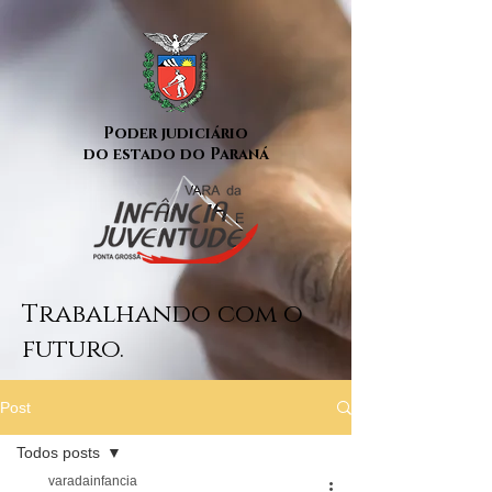
Poder judiciário
do estado do Paraná
Trabalhando com o
futuro.
Post
Todos posts
varadainfancia