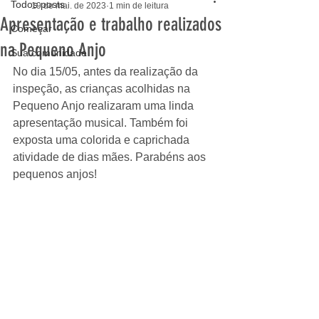
Todos posts
19 de mai. de 2023
1 min de leitura
Apresentação e trabalho realizados
Começar
na Pequeno Anjo
Sua comunidade
No dia 15/05, antes da realização da 
inspeção, as crianças acolhidas na 
Pequeno Anjo realizaram uma linda 
apresentação musical. Também foi 
exposta uma colorida e caprichada 
atividade de dias mães. Parabéns aos 
pequenos anjos! 