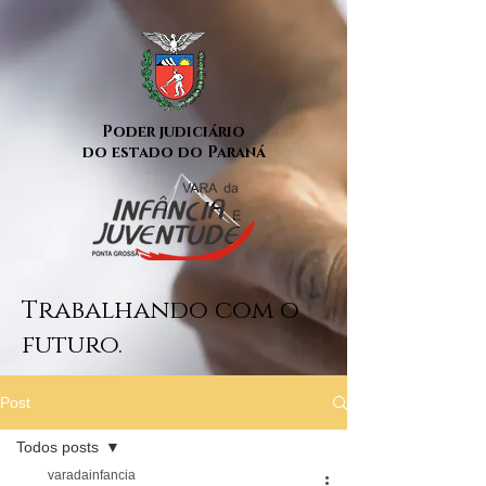
Poder judiciário
do estado do Paraná
Trabalhando com o
futuro.
Post
Todos posts
varadainfancia