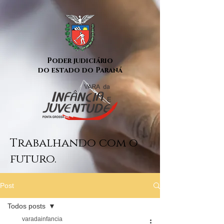
Poder judiciário
do estado do Paraná
Trabalhando com o
futuro.
Post
Todos posts
varadainfancia