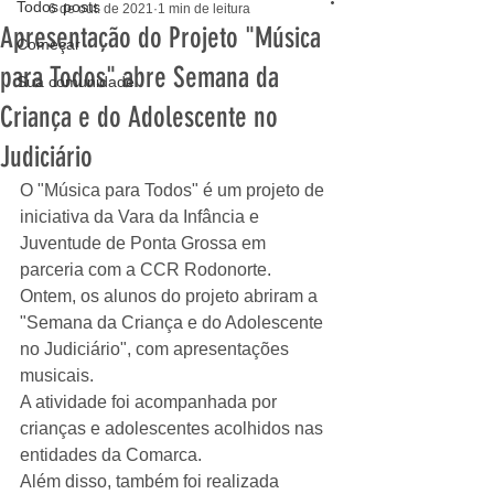
Todos posts
6 de out. de 2021
1 min de leitura
Apresentação do Projeto "Música
Começar
para Todos" abre Semana da
Sua comunidade
Criança e do Adolescente no
Judiciário
O "Música para Todos" é um projeto de 
iniciativa da Vara da Infância e 
Juventude de Ponta Grossa em 
parceria com a CCR Rodonorte.
Ontem, os alunos do projeto abriram a 
"Semana da Criança e do Adolescente 
no Judiciário", com apresentações 
musicais. 
A atividade foi acompanhada por 
crianças e adolescentes acolhidos nas 
entidades da Comarca. 
Além disso, também foi realizada 