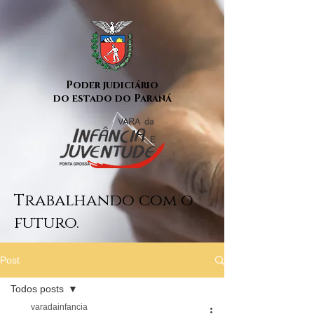
Poder judiciário
do estado do Paraná
Trabalhando com o
futuro.
Post
Todos posts
varadainfancia