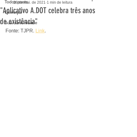
Todos posts
26 de mai. de 2021
1 min de leitura
"Aplicativo A.DOT celebra três anos
Começar
de existência"
Sua comunidade
Fonte: TJPR. 
Link
.