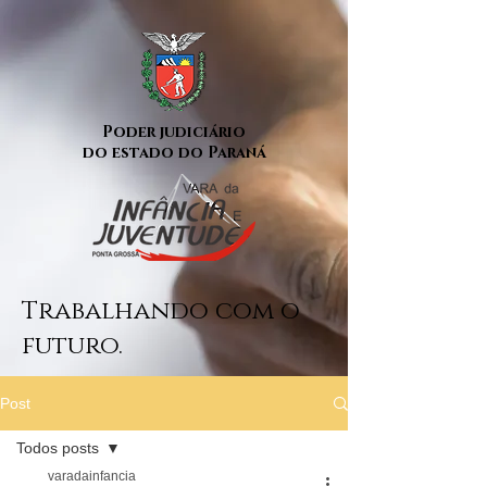
Poder judiciário
do estado do Paraná
Trabalhando com o
futuro.
Post
Todos posts
varadainfancia