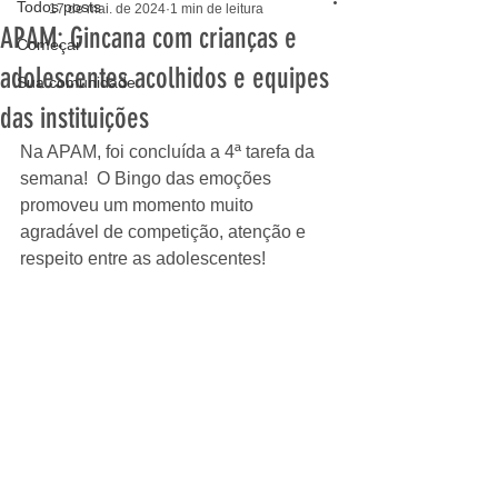
Todos posts
17 de mai. de 2024
1 min de leitura
APAM: Gincana com crianças e
Começar
adolescentes acolhidos e equipes
Sua comunidade
das instituições
Na APAM, foi concluída a 4ª tarefa da 
semana!  O Bingo das emoções 
promoveu um momento muito 
agradável de competição, atenção e 
respeito entre as adolescentes!