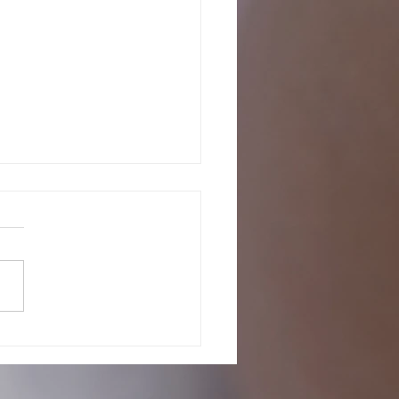
o com os pretendentes já
tados para adoção, em fase de
iação