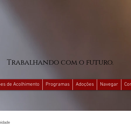
Trabalhando com o futuro.
ções de Acolhimento
Programas
Adoções
Navegar
Co
idade