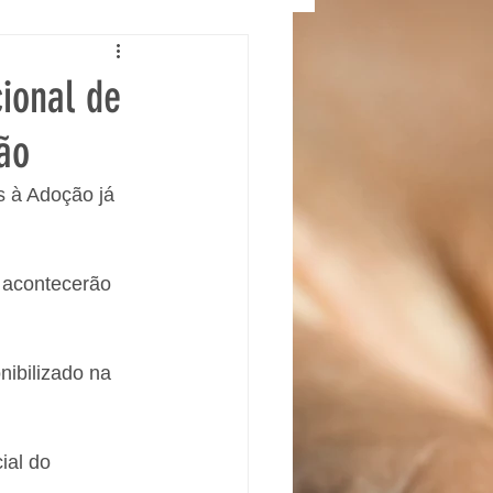
cional de
ão
 à Adoção já 
s acontecerão 
nibilizado na 
ial do 