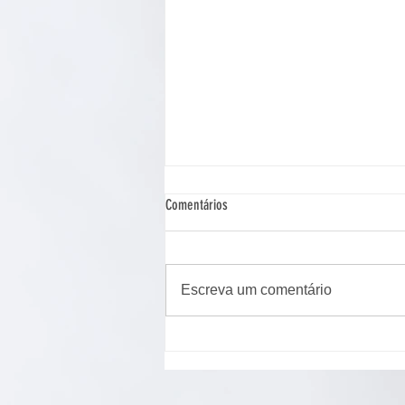
Comentários
Escreva um comentário
Cão de assistência judiciária atua em
Ponta Grossa