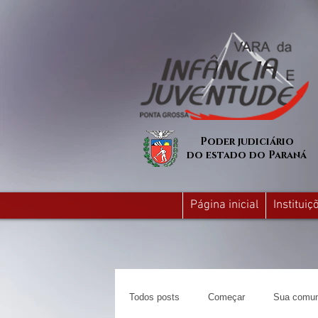
Poder judiciário
do estado do Paraná
Página inicial
Institui
Todos posts
Começar
Sua comun