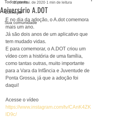
Todos posts
25 de mai. de 2020
1 min de leitura
Aniversário A.DOT
Começar
E no dia da adoção, o A.dot comemora 
Sua comunidade
mais um ano. 
Já são dois anos de um aplicativo que 
tem mudado vidas.
E para comemorar, o A.DOT criou um 
vídeo com a história de uma família, 
como tantas outras, muito importante 
para a Vara da Infância e Juventude de 
Ponta Grossa, já que a adoção foi 
daqui!
Acesse o vídeo 
https://www.instagram.com/tv/CAnK4ZK
lD9c/