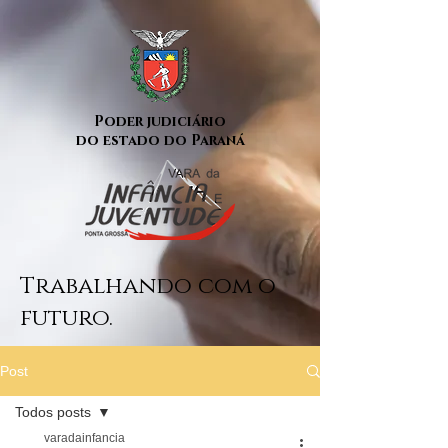
Poder judiciário
do estado do Paraná
Trabalhando com o
futuro.
Post
Todos posts
varadainfancia