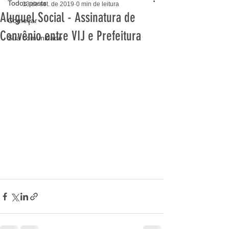
Todos posts
13 de set. de 2019
0 min de leitura
Aluguel Social - Assinatura de
Começar
Convênio entre VIJ e Prefeitura
Sua comunidade