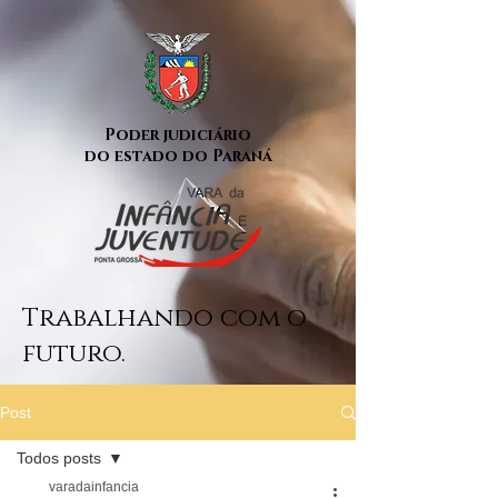
Poder judiciário
do estado do Paraná
Trabalhando com o
futuro.
Post
Todos posts
varadainfancia