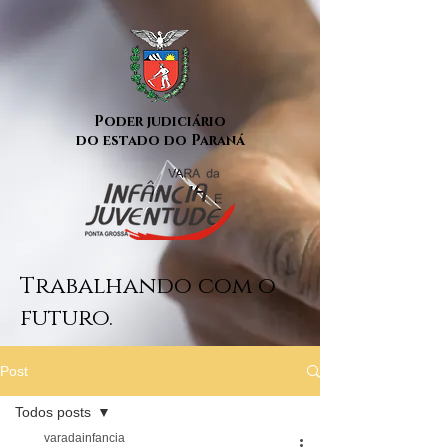
Poder judiciário
do estado do Paraná
Trabalhando com o
futuro.
Post
Todos posts
varadainfancia