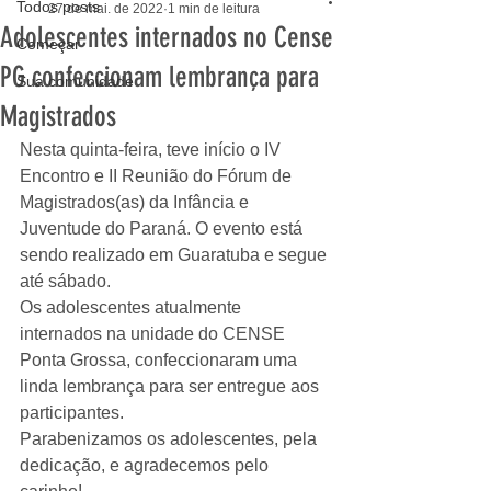
Todos posts
27 de mai. de 2022
1 min de leitura
Adolescentes internados no Cense
Começar
PG confeccionam lembrança para
Sua comunidade
Magistrados
Nesta quinta-feira, teve início o IV 
Encontro e II Reunião do Fórum de 
Magistrados(as) da Infância e 
Juventude do Paraná. O evento está 
sendo realizado em Guaratuba e segue 
até sábado. 
Os adolescentes atualmente 
internados na unidade do CENSE 
Ponta Grossa, confeccionaram uma 
linda lembrança para ser entregue aos 
participantes. 
Parabenizamos os adolescentes, pela 
dedicação, e agradecemos pelo 