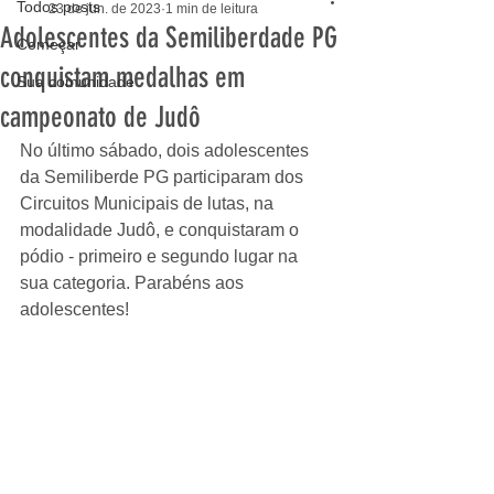
Todos posts
23 de jun. de 2023
1 min de leitura
Adolescentes da Semiliberdade PG
Começar
conquistam medalhas em
Sua comunidade
campeonato de Judô
No último sábado, dois adolescentes 
da Semiliberde PG participaram dos 
Circuitos Municipais de lutas, na 
modalidade Judô, e conquistaram o 
pódio - primeiro e segundo lugar na 
sua categoria. Parabéns aos 
adolescentes! 