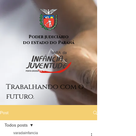
Poder judiciário
do estado do Paraná
Trabalhando com o
futuro.
Post
Todos posts
varadainfancia