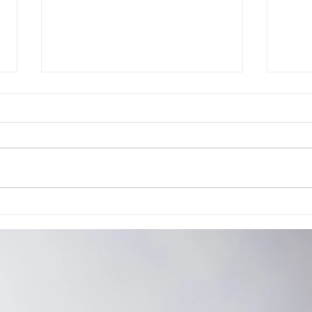
Cão de Assistência Judiciária atua em
Reuniã
Ponta Grossa
habili
reaval