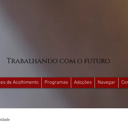
Trabalhando com o futuro.
ções de Acolhimento
Programas
Adoções
Navegar
Co
idade