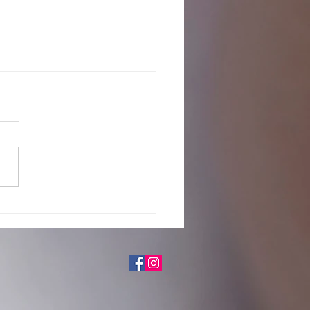
o com os pretendentes já
tados para adoção, em fase de
iação