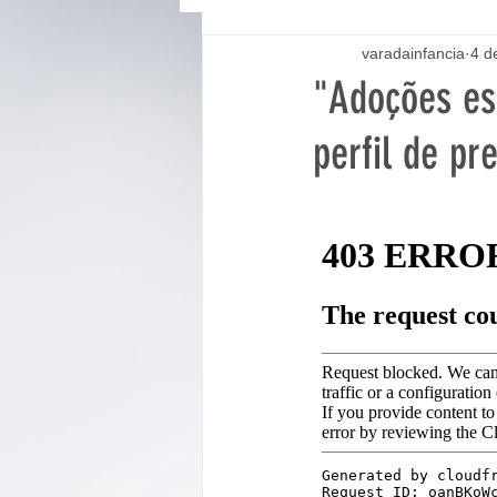
varadainfancia
4 d
"Adoções es
perfil de p