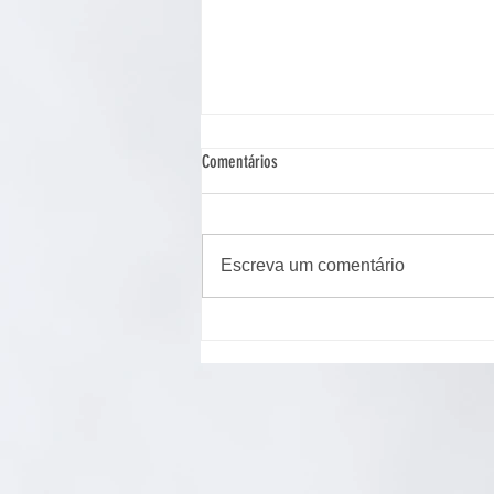
Comentários
Escreva um comentário
Cão de assistência judiciária atua em
Ponta Grossa