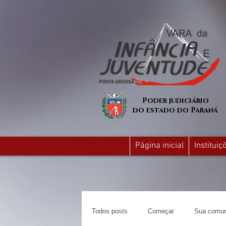
Poder judiciário
do estado do Paraná
Página inicial
Institui
Todos posts
Começar
Sua comun