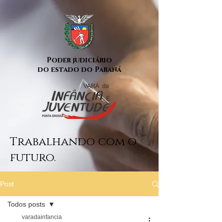
Poder judiciário
do estado do Paraná
Trabalhando com o
futuro.
Post
Todos posts
varadainfancia