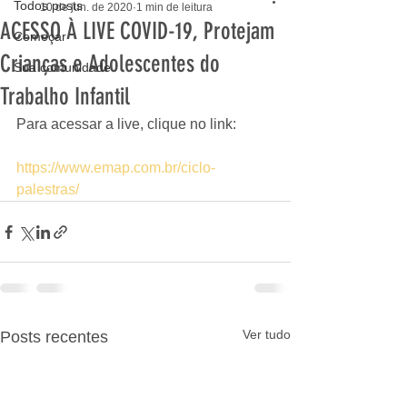
Todos posts
10 de jun. de 2020
1 min de leitura
ACESSO À LIVE COVID-19, Protejam
Começar
Crianças e Adolescentes do
Sua comunidade
Trabalho Infantil
Para acessar a live, clique no link:
https://www.emap.com.br/ciclo-
palestras/
Ver tudo
Posts recentes