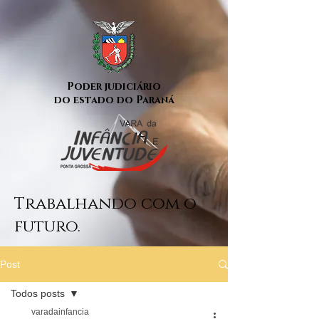
Poder judiciário
do estado do Paraná
Trabalhando com o
futuro.
Post
Todos posts
varadainfancia