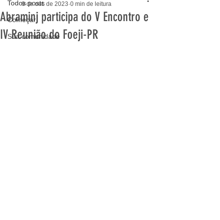
Todos posts
9 de out. de 2023
0 min de leitura
Abraminj participa do V Encontro e
Começar
IV Reunião do Foeji-PR
Sua comunidade