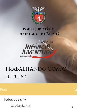
Poder judiciário
do estado do Paraná
Trabalhando com o
futuro.
Post
Todos posts
varadainfancia