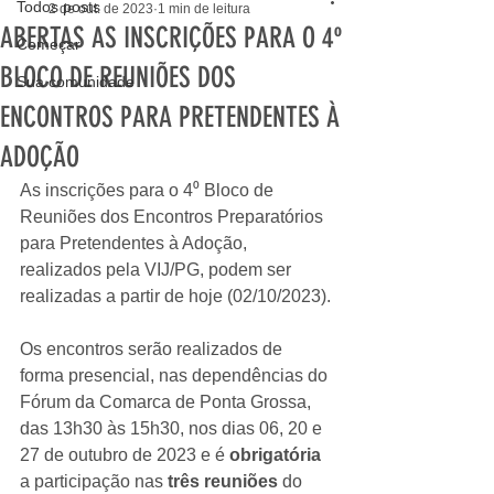
Todos posts
2 de out. de 2023
1 min de leitura
ABERTAS AS INSCRIÇÕES PARA O 4º
Começar
BLOCO DE REUNIÕES DOS
Sua comunidade
ENCONTROS PARA PRETENDENTES À
ADOÇÃO
As inscrições para o 4⁰ Bloco de 
Reuniões dos Encontros Preparatórios 
para Pretendentes à Adoção, 
realizados pela VIJ/PG, podem ser 
realizadas a partir de hoje (02/10/2023).
Os encontros serão realizados de 
forma presencial, nas dependências do 
Fórum da Comarca de Ponta Grossa, 
das 13h30 às 15h30, nos dias 06, 20 e 
27 de outubro de 2023 e é 
obrigatória
a participação nas 
três reuniões
 do 