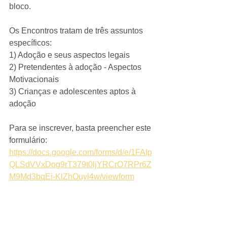
bloco.
Os Encontros tratam de três assuntos 
específicos:
1) Adoção e seus aspectos legais
2) Pretendentes à adoção - Aspectos 
Motivacionais
3) Crianças e adolescentes aptos à 
adoção
Para se inscrever, basta preencher este 
formulário: 
https://docs.google.com/forms/d/e/1FAIp
QLSdVVxDog9rT379t0ljYRCrO7RPr6Z
M9Md3bqEi-KlZhOuyl4w/viewform