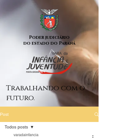
Poder judiciário
do estado do Paraná
Trabalhando com o
futuro.
Post
Todos posts
varadainfancia