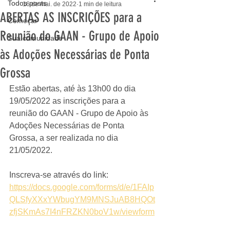
Todos posts
16 de mai. de 2022
1 min de leitura
ABERTAS AS INSCRIÇÕES para a
Começar
Reunião do GAAN - Grupo de Apoio
Sua comunidade
às Adoções Necessárias de Ponta
Grossa
Estão abertas, até às 13h00 do dia 
19/05/2022 as inscrições para a 
reunião do GAAN - Grupo de Apoio às 
Adoções Necessárias de Ponta 
Grossa, a ser realizada no dia 
21/05/2022.
Inscreva-se através do link: 
https://docs.google.com/forms/d/e/1FAIp
QLSfyXXxYWbugYM9MNSJuAB8HQOt
zfjSKmAs7I4nFRZKN0boV1w/viewform