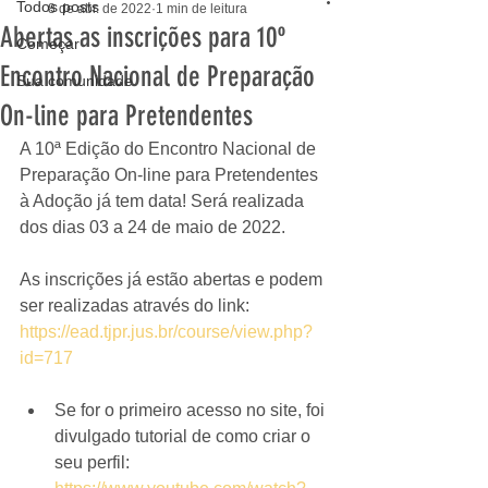
Todos posts
8 de abr. de 2022
1 min de leitura
Abertas as inscrições para 10º
Começar
Encontro Nacional de Preparação
Sua comunidade
On-line para Pretendentes
A 10ª Edição do Encontro Nacional de 
Preparação On-line para Pretendentes 
à Adoção já tem data! Será realizada 
dos dias 03 a 24 de maio de 2022. 
As inscrições já estão abertas e podem 
ser realizadas através do link: 
https://ead.tjpr.jus.br/course/view.php?
id=717
Se for o primeiro acesso no site, foi 
divulgado tutorial de como criar o 
seu perfil: 