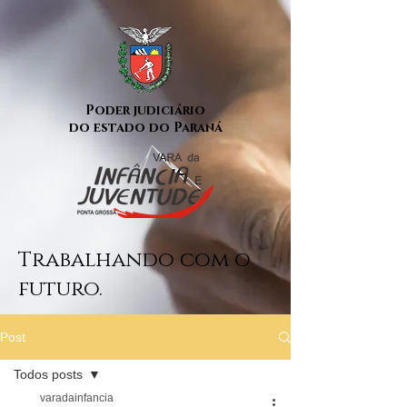
Poder judiciário
do estado do Paraná
Trabalhando com o
futuro.
Post
Todos posts
varadainfancia