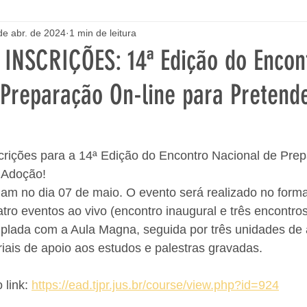
de abr. de 2024
1 min de leitura
INSCRIÇÕES: 14ª Edição do Encon
 Preparação On-line para Pretend
crições para a 14ª Edição do Encontro Nacional de Prep
 Adoção!
ciam no dia 07 de maio. O evento será realizado no forma
tro eventos ao vivo (encontro inaugural e três encontro
lada com a Aula Magna, seguida por três unidades de
ais de apoio aos estudos e palestras gravadas. 
 link: 
https://ead.tjpr.jus.br/course/view.php?id=924