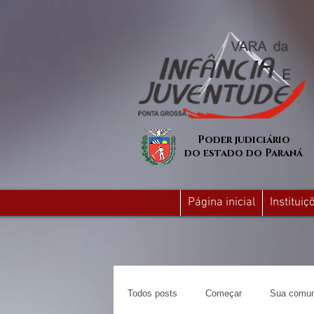
Poder judiciário
do estado do Paraná
Página inicial
Institui
Todos posts
Começar
Sua comun