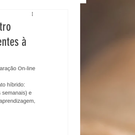
tro
entes à
aração On-line 
to híbrido: 
s semanais) e 
 aprendizagem, 