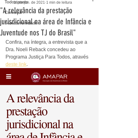
Todos posts
16 de jun. de 2021
1 min de leitura
"A relevância da prestação
Começar
jurisdicional na área de Infância e
Sua comunidade
Juventude nos TJ do Brasil"
Confira, na íntegra, a entrevista que a 
Dra. Noeli Reback concedeu ao 
Programa Justiça Para Todos, através 
deste link
.