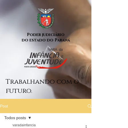
Poder judiciário
do estado do Paraná
Trabalhando com o
futuro.
Post
Todos posts
varadainfancia