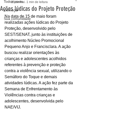
Todos posts
25 de mai.
1 min de leitura
Ações lúdicas do Projeto Proteção
Começar
Na data de 15 de maio foram 
Sua comunidade
realizadas ações lúdicas do Projeto 
Proteção, desenvolvido pelo 
SEST/SENAT, junto às instituições de 
acolhimento Núcleo Promocional 
Pequeno Anjo e Francisclara. A ação 
buscou realizar orientações às 
crianças e adolescentes acolhidos 
referentes à prevenção e proteção 
contra a violência sexual, utilizando o 
Semáforo do Toque e demais 
atividades lúdicas. A ação fez parte da 
Semana de Enfrentamento às 
Violências contra crianças e 
adolescentes, desenvolvida pelo 
NAE/VIJ. 