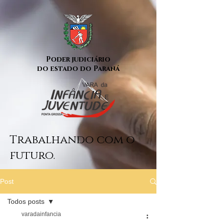
Poder judiciário
do estado do Paraná
Trabalhando com o
futuro.
Post
Todos posts
varadainfancia