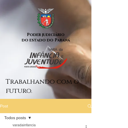
Poder judiciário
do estado do Paraná
Trabalhando com o
futuro.
Post
Todos posts
varadainfancia