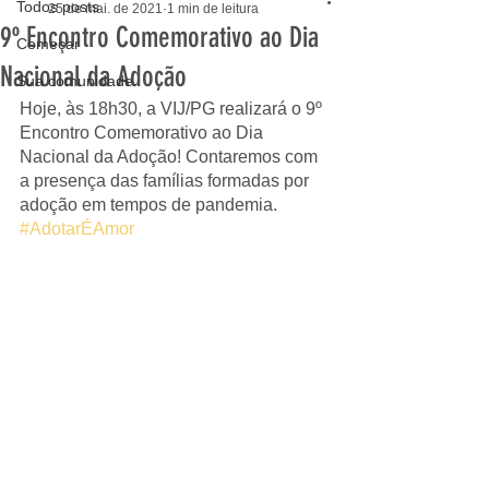
Todos posts
25 de mai. de 2021
1 min de leitura
9º Encontro Comemorativo ao Dia
Começar
Nacional da Adoção
Sua comunidade
Hoje, às 18h30, a VIJ/PG realizará o 9º 
Encontro Comemorativo ao Dia 
Nacional da Adoção! Contaremos com 
a presença das famílias formadas por 
adoção em tempos de pandemia. 
#AdotarÉAmor