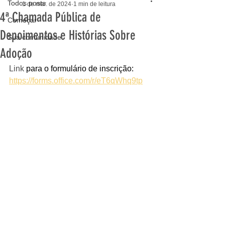
Todos posts
1 de mar. de 2024
1 min de leitura
4ª Chamada Pública de
Começar
Depoimentos e Histórias Sobre
Sua comunidade
Adoção
Link 
para o formulário de inscrição: 
https://forms.office.com/r/eT6qWhq9tp