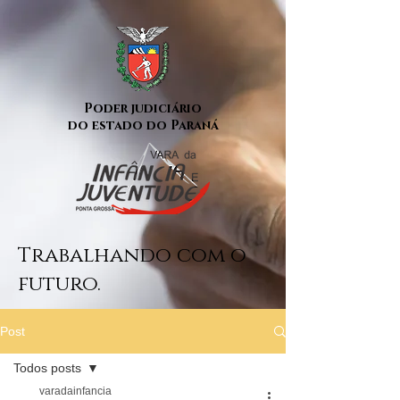
Poder judiciário
do estado do Paraná
Trabalhando com o
futuro.
Post
Todos posts
varadainfancia