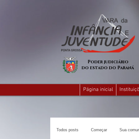
Poder judiciário
do estado do Paraná
Página inicial
Institui
Todos posts
Começar
Sua comun