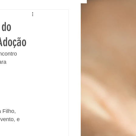
 do
 Adoção
ncontro 
ara 
 Filho, 
vento, e 