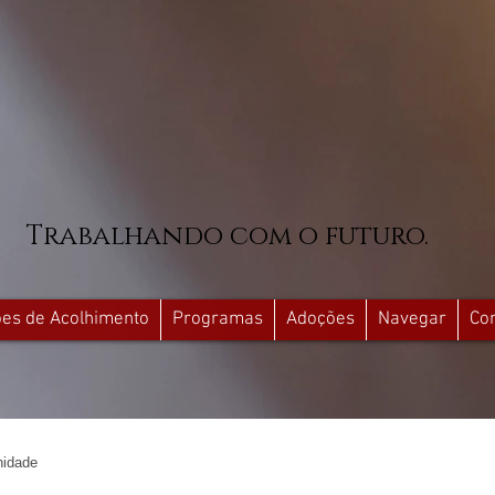
Trabalhando com o futuro.
ções de Acolhimento
Programas
Adoções
Navegar
Co
idade