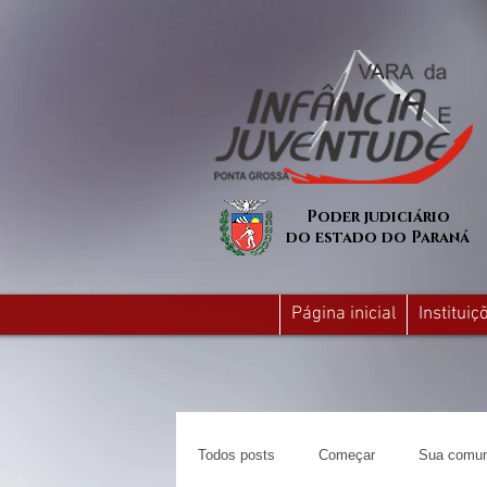
Poder judiciário
do estado do Paraná
Página inicial
Institui
Todos posts
Começar
Sua comun