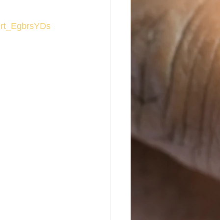
=rt_EgbrsYDs