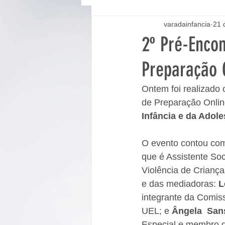
varadainfancia
21 
2º Pré-Encon
Preparação 
Ontem foi realizado 
de Preparação Onlin
Infância e da Adole
O evento contou com 
que é Assistente Soc
Violência de Crianç
e das mediadoras: 
L
integrante da Comis
UEL; e 
Ângela  Sa
Especial e membro 