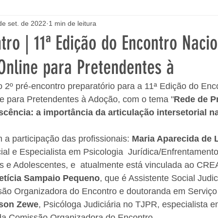
de set. de 2022
1 min de leitura
tro | 11ª Edição do Encontro Naci
Online para Pretendentes à
o 2º pré-encontro preparatório para a 11ª Edição do Enc
e para Pretendentes à Adoção, com o tema "
Rede de P
scência: a importância da articulação intersetorial 
a participação das profissionais: 
Maria Aparecida de 
ial e Especialista em Psicologia  Jurídica/Enfrentamento
as e Adolescentes, e  atualmente está vinculada ao CRE
etícia Sampaio Pequeno
, que é Assistente Social Judi
são Organizadora do Encontro e doutoranda em Serviço 
nson Zewe
, Psicóloga Judiciária no TJPR, especialista
da Comissão Organizadora do Encontro.