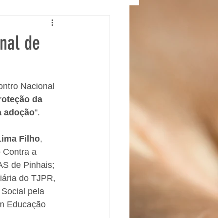
onal de
ontro Nacional 
roteção da 
na adoção
". 
Lima Filho
,  
 Contra a 
AS de Pinhais; 
ciária do TJPR, 
Social pela 
 em Educação 