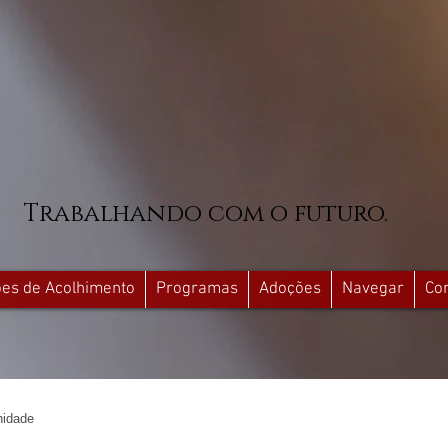
Trabalhando com o futuro.
ções de Acolhimento
Programas
Adoções
Navegar
Co
idade