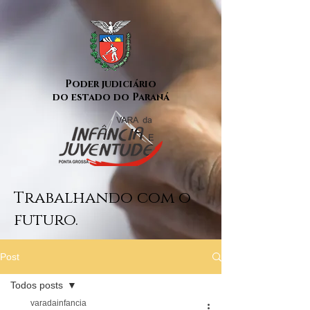
Poder judiciário
do estado do Paraná
Trabalhando com o
futuro.
Post
Todos posts
varadainfancia