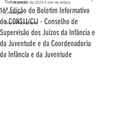
Todos posts
30 de jul. de 2024
0 min de leitura
16ª Edição do Boletim Informativo
Começar
do CONSIJ/CIJ - Conselho de
Sua comunidade
Supervisão dos Juízos da Infância e
da Juventude e da Coordenadoria
da Infância e da Juventude