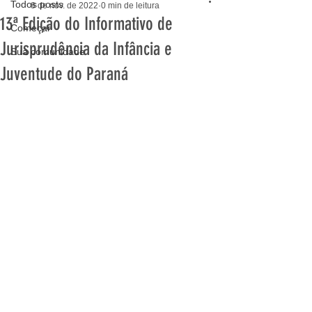
Todos posts
8 de nov. de 2022
0 min de leitura
13ª Edição do Informativo de
Começar
Jurisprudência da Infância e
Sua comunidade
Juventude do Paraná