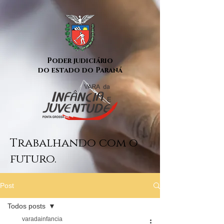
Poder judiciário
do estado do Paraná
Trabalhando com o
futuro.
Post
Todos posts
varadainfancia