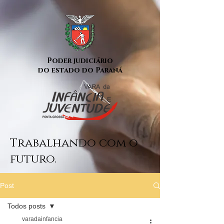
Poder judiciário
do estado do Paraná
Trabalhando com o
futuro.
Post
Todos posts
varadainfancia