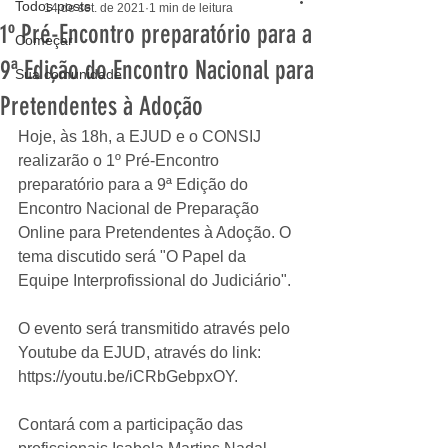
Todos posts
14 de set. de 2021
1 min de leitura
1º Pré-Encontro preparatório para a
Começar
9ª Edição do Encontro Nacional para
Sua comunidade
Pretendentes à Adoção
Hoje, às 18h, a EJUD e o CONSIJ 
realizarão o 1º Pré-Encontro 
preparatório para a 9ª Edição do 
Encontro Nacional de Preparação 
Online para Pretendentes à Adoção. O 
tema discutido será "O Papel da 
Equipe Interprofissional do Judiciário".
O evento será transmitido através pelo 
Youtube da EJUD, através do link: 
https://youtu.be/iCRbGebpxOY.
Contará com a participação das 