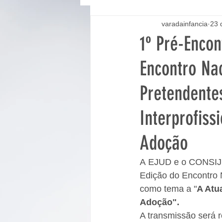
varadainfancia
23 
1º Pré-Encon
Encontro Na
Pretendente
Interprofiss
Adoção
A EJUD e o CONSIJ re
Edição do Encontro 
como tema a "
A Atu
Adoção".
A transmissão será 