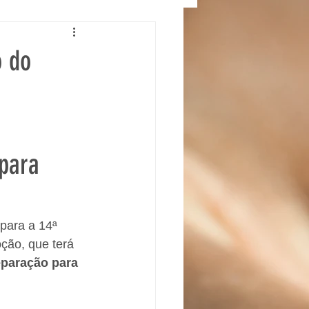
o do
 para
para a 14ª 
ção, que terá 
eparação para 