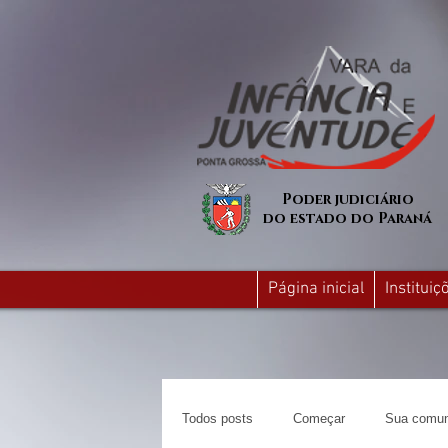
Poder judiciário
do estado do Paraná
Página inicial
Institui
Todos posts
Começar
Sua comun