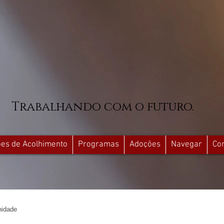
Trabalhando com o futuro.
ções de Acolhimento
Programas
Adoções
Navegar
Co
idade