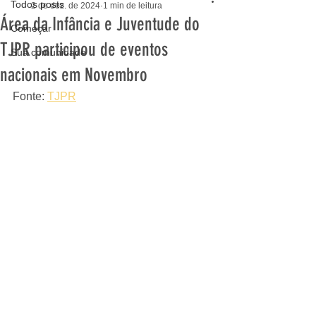
Todos posts
2 de dez. de 2024
1 min de leitura
Área da Infância e Juventude do
Começar
TJPR participou de eventos
Sua comunidade
nacionais em Novembro
Fonte: 
TJPR