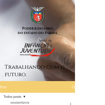
Poder judiciário
do estado do Paraná
Trabalhando com o
futuro.
Post
Todos posts
varadainfancia